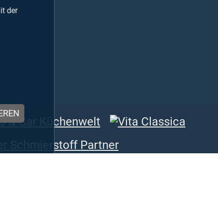
t der
IEREN
Radsporttradition seit 1922