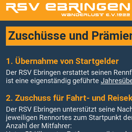
Zuschüsse und Prämie
1. Übernahme von Startgelder
Der RSV Ebringen erstattet seinen Renn
ist eine eigenständig geführte
Jahresübe
2. Zuschuss für Fahrt- und Reise
Der RSV Ebringen unterstützt seine Nac
jeweiligen Rennortes zum Startpunkt de
Anzahl der Mitfahrer: